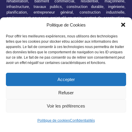
réhabilitation, bâtiment commercial, résidentiel, maçonnerie,
infrastructure, travaux publics, construction durable, ingénierie,
planification, entrepreneur général, construction industrielle,
aménagement paysager, projet clé en main, contrat de construction,
rénovation intérieure, extérieure, démolition, conformité aux normes,
Politique de Cookies
sécurité sur le chantier, budget transparent, qualité de construction,
équipe expérimentée, client satisfait, respect des délais, devis
Pour offrir les meilleures expériences, nous utilisons des technologies
personnalisé, partenariat solide, construction haut de gamme,
telles que les cookies pour stocker et/ou accéder aux informations des
construction modulaire, écoconstruction, modernisation, restauration,
appareils. Le fait de consentir à ces technologies nous permettra de traiter
expertise en génie civil, construction résiliente, entreprise certifiée,
des données telles que le comportement de navigation ou les ID uniques
suivi de projet, expertise sectorielle, construction sur mesure,
sur ce site. Le fait de ne pas consentir ou de retirer son consentement peut
technologie de construction avancée, respect de l’environnement,
avoir un effet négatif sur certaines caractéristiques et fonctions.
efficacité énergétique, chantier propre, conception innovante,
construction commerciale haut de gamme, construction résidentielle
Accepter
de qualité supérieure.
Refuser
Voir les préférences
Politique de cookies (UE)
Confidentialités
Tous droits réservés •
JASPAR CONSTRUCTION ©
Politique de cookies
Confidentialités
2024
Designed & powered by
CARACTERE