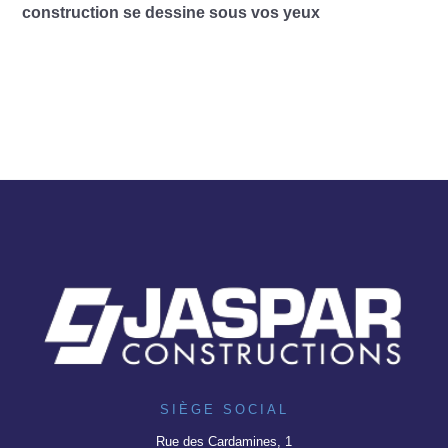
construction se dessine sous vos yeux
SIÈGE SOCIAL
Rue des Cardamines, 1